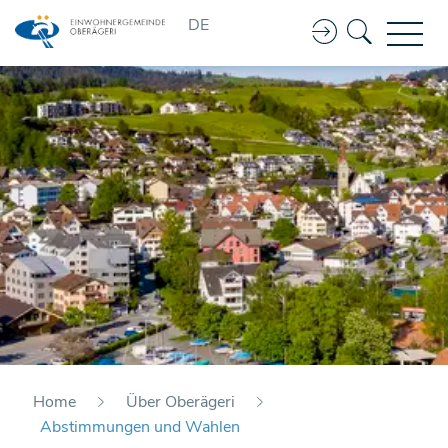
Kopfzeile
DE
Home
Über Oberägeri
Abstimmungen und Wahlen
(ausgewählt)