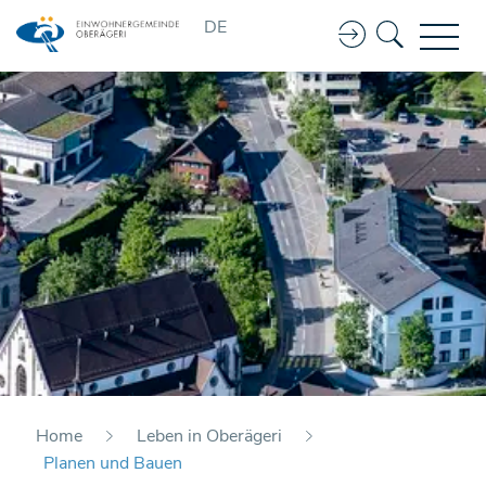
Kopfzeile
DE
Home
Leben in Oberägeri
Planen und Bauen
(ausgewählt)