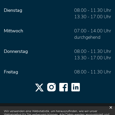
Dienstag
08.00 - 11.30 Uhr
13.30 - 17.00 Uhr
Mittwoch
07.00 - 14.00 Uhr
durchgehend
Donnerstag
08.00 - 11.30 Uhr
13.30 - 17.00 Uhr
Freitag
08.00 - 11.30 Uhr
×
Webstatistik
Wir verwenden eine Webstatistik, um herauszufinden, wie wir unser
FAQ
INDEX
SITEMAP
DATENSCHUTZ
Webangebot für Sie verbessern können. Alle Daten werden anonymisiert und