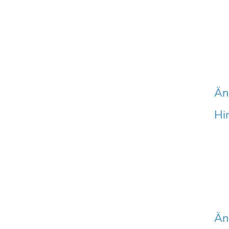
Än
Hi
Än