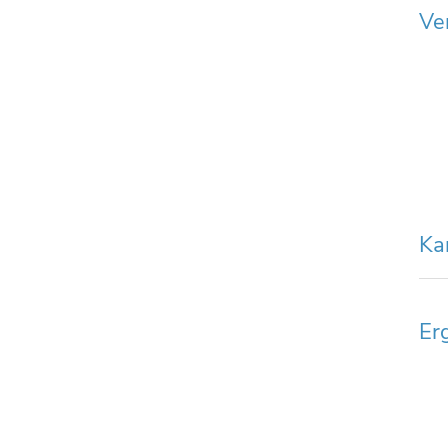
Ve
Ka
Er