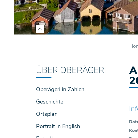
Ho
A
ÜBER OBERÄGERI
2
Oberägeri in Zahlen
Geschichte
In
Ortsplan
Dat
Portrait in English
Kon