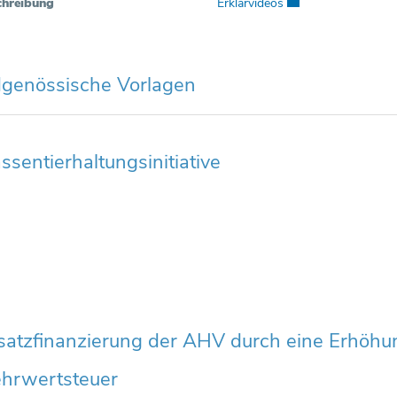
chreibung
Erklärvideos
Externer Link wird i
dgenössische Vorlagen
ssentierhaltungsinitiative
satzfinanzierung der AHV durch eine Erhöhu
hrwertsteuer