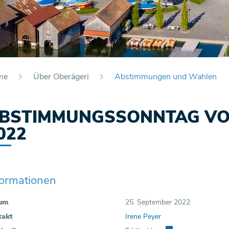
me
Über Oberägeri
Abstimmungen und Wahlen
(au
BSTIMMUNGSSONNTAG VOM
022
formationen
um
25. September 2022
takt
Irene Peyer