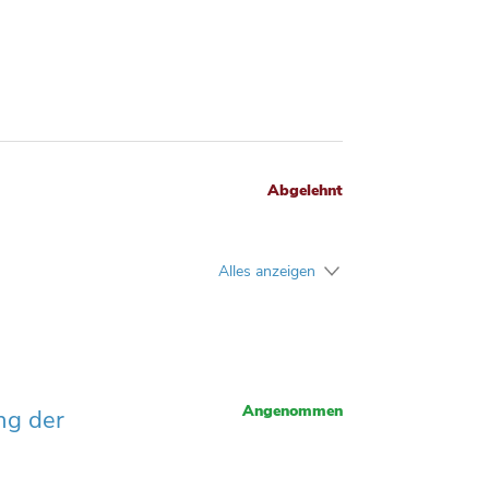
n einem neuen Fenster geöffnet.
Abgelehnt
Alles anzeigen
Angenommen
ng der